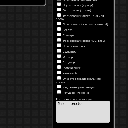
Стропольщик (карьер)
Окантовщик (станок)
Фрезеровщик (фрез 1600 или
3000)
Полировщик (станок прижимной)
Столяр
Слесарь
Фрезеровщик (фрез 400, вазы)
Полировщик ваз
Скульптор
Мастер
Ретушор
Гравировщик
Каменатёс
Оператор гравировального
станка
Художник-гравировщик
Ретушор-художник
Контактная информация