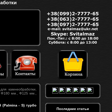
работки
для камнеобработки,
, Ф180 мм., Ф125 мм.,
(Palmina - S) турбо
Последние статьи