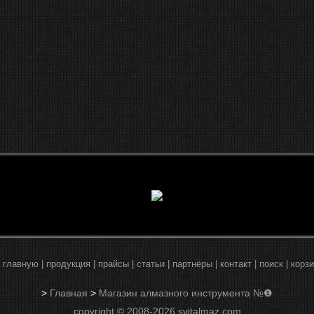
 главную
|
продукция
|
прайсы
|
статьи
|
партнёры
|
контакт
|
поиск
|
корз
>
Главная
>
Магазин алмазного инструмента №❶
copyright © 2008-2026 svitalmaz.com