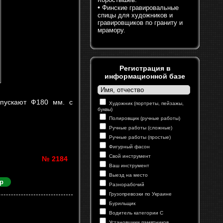
•
Финские гравировальные
спицы для художников и
гравировщиков по граниту и
мрамору.
Регистрация в
информационной базе
ыпускают Ф180 мм. с
Художник (портреты, пейзажы,
буквы)
Полировщик (ручные работы)
Ручные работы (сложные)
Ручные работы (простые)
Фигурный фасон
Свой инструмент
№ 2184
Ваш инструмент
Выезд на место
р
Разнорабочий
Грузопревозки по Украине
Бурильщик
Водитель категории С
Установщики памятников