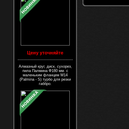
Цену уточняйте
Алмазный круг, диск, сухорез,
пила Палмина Ф180 мм. с
маленьким фланцем М14
(Palmina - S) турбо для резки
габбро.