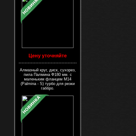
Цену уточняйте
Алмазный круг, диск, сухорез,
пила Палмина Ф180 мм. с
маленьким фланцем М14
(Palmina - S) турбо для резки
габбро.