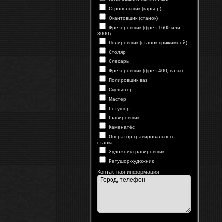
Стропольщик (карьер)
Окантовщик (станок)
Фрезеровщик (фрез 1600 или
3000)
Полировщик (станок прижимной)
Столяр
Слесарь
Фрезеровщик (фрез 400, вазы)
Полировщик ваз
Скульптор
Мастер
Ретушор
Гравировщик
Каменатёс
Оператор гравировального
станка
Художник-гравировщик
Ретушор-художник
Контактная информация