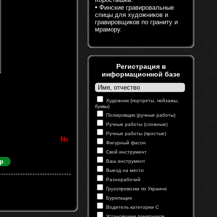
•
Финские гравировальные
спицы для художников и
гравировщиков по граниту и
мрамору.
Регистрация в
информационной базе
Художник (портреты, пейзажы,
буквы)
Полировщик (ручные работы)
Ручные работы (сложные)
Ручные работы (простые)
№
Фигурный фасон
Свой инструмент
р
Ваш инструмент
Выезд на место
Разнорабочий
Грузопревозки по Украине
Бурильщик
Водитель категории С
Установщики памятников