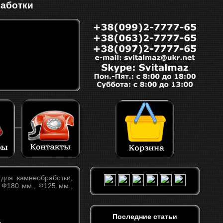
работки
для камнеобработки,
, Ф180 мм., Ф125 мм.,
Последние статьи