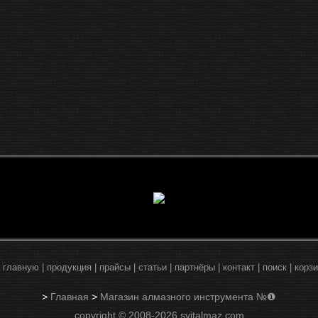
 главную
|
продукция
|
прайсы
|
статьи
|
партнёры
|
контакт
|
поиск
|
корз
>
Главная
>
Магазин алмазного инструмента №❶
copyright © 2008-2026 svitalmaz.com