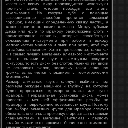
известные всему миру производители используют
прочную сталь, которая проходит все этапы
закалывания. На каждом зубе с помощью
вышеописанных способов крепится алмазный
порошок, имеющий определенную связку частиц, а
также зернистость самих алмазов. Между зубьями
диска или круга по мрамору расположены слоты -
промежуточные впадины, которые способствуют
охлаждению инструмента при работе и выходу
мелких частиц мрамора и пыли при резке, чтоб круг
не забивался камнем. Хотя в производстве, также как
и в самых лучших магазинах алмазного инструмента
есть в наличии и круги с замкнутым режущим
контуром, то есть диски без слотов. Именно эти диски
не оставляют сколов, поскольку такая сплошная
кромка выполняется спеканием с геометрическим
замыканием.
Размер алмазных кругов следует выбирать под
размеры режущей машинки и глубину, на которую
будет прорезаться мраморная плита или кусок
мрамора. Неправильная установка диска может
привести к меньшей эффективности резьбы по
мрамору и повреждению поверхности круга. Поэтому
при выборе алмазных кругов для мрамора следует
обязательно сначала проконсультироваться с нашими
специалистами в магазине СвитАлмаз - первому
онлайн-магазине с широким в Украине ассортиментов
алмазного инструмента!