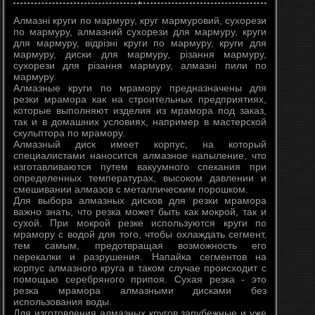
Алмазні круги по мармуру, круг мармуровий, сухорези
по мармуру, алмазний сухорези для мармуру, круги
для мармуру, відрізні круги по мармуру, круги для
мармуру, диски для мармуру, різання мармуру,
сухорези для різання мармуру, алмазні пили по
мармуру.
Алмазные круги по мрамору предназначены для
резки мрамора как на строительных предприятиях,
которые выполняют изделия из мрамора под заказ,
так и в домашних условиях, например в мастерской
скульптора по мрамору.
Алмазный диск имеет корпус, на который
специалистами наносится алмазное напыление, что
изготавливаются путем вакуумного спекания при
определенных температурах, высоком давлении и
смешивании алмазов с металлическим порошком.
Для выбора алмазных дисков для резки мрамора
важно знать, что резка может быть как мокрой, так и
сухой. При мокрой резке используются круги по
мрамору с водой для того, чтобы охлаждать сегмент,
тем самым, предотвращая возможность его
перекалки и разрушения. Напайка сегментов на
корпус алмазного круга в таком случае происходит с
помощью серебряного припоя. Сухая резка - это
резка мрамора алмазными дисками без
использования воды.
Для изготовления алмазных кругов зарубежные и уже