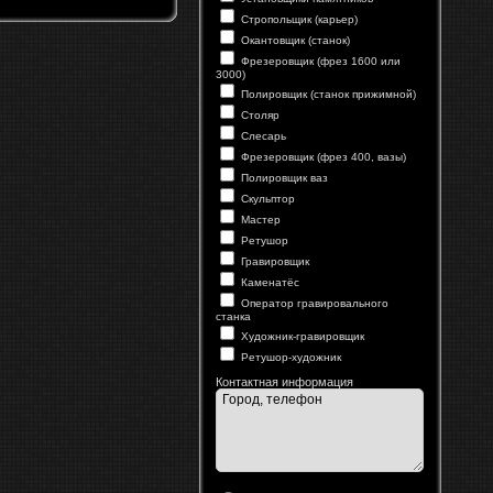
Стропольщик (карьер)
Окантовщик (станок)
Фрезеровщик (фрез 1600 или
3000)
Полировщик (станок прижимной)
Столяр
Слесарь
Фрезеровщик (фрез 400, вазы)
Полировщик ваз
Скульптор
Мастер
Ретушор
Гравировщик
Каменатёс
Оператор гравировального
станка
Художник-гравировщик
Ретушор-художник
Контактная информация