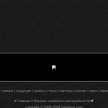
 главную
|
продукция
|
прайсы
|
статьи
|
партнёры
|
контакт
|
поиск
|
корз
>
Главная
>
Магазин алмазного инструмента №❶
copyright © 2008-2026 svitalmaz.com