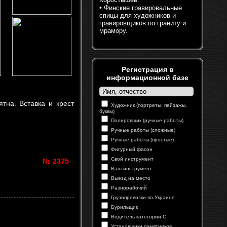
•
Финские гравировальные
спицы для художников и
гравировщиков по граниту и
мрамору.
Регистрация в
информационной базе
тна. Вставка и крест
Художник (портреты, пейзажы,
буквы)
Полировщик (ручные работы)
Ручные работы (сложные)
Ручные работы (простые)
Фигурный фасон
Свой инструмент
№ 2375
Ваш инструмент
Выезд на место
Разнорабочий
Грузопревозки по Украине
Бурильщик
Водитель категории С
Установщики памятников