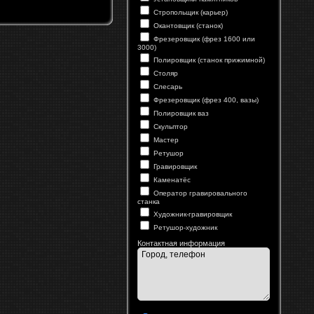
Стропольщик (карьер)
Окантовщик (станок)
Фрезеровщик (фрез 1600 или
3000)
Полировщик (станок прижимной)
Столяр
Слесарь
Фрезеровщик (фрез 400, вазы)
Полировщик ваз
Скульптор
Мастер
Ретушор
Гравировщик
Каменатёс
Оператор гравировального
станка
Художник-гравировщик
Ретушор-художник
Контактная информация