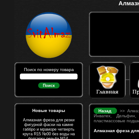
Алмазн
Поиск по номеру товара
Поиск
Новые товары
Назад
>> Алмаз
Инватех, Дельфин,
Алмазная фреза для резки
пластмассовые подши
фигурной фаски на камне
габбро и мраморе четверть
Алмазная фреза для
круга R15 №00 без воды на
болгарку резьба М14.