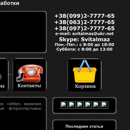
работки
е, габбро, мраморе,
ые фторопластовые,
Последние статьи