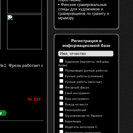
•
Финские гравировальные
спицы для художников и
гравировщиков по граниту и
мрамору.
Регистрация в
информационной базе
Художник (портреты, пейзажы,
№1. Фреза работает с
буквы)
Полировщик (ручные работы)
Ручные работы (сложные)
Ручные работы (простые)
Фигурный фасон
Свой инструмент
№ 924
Ваш инструмент
Выезд на место
Разнорабочий
р
Грузопревозки по Украине
Бурильщик
Водитель категории С
Установщики памятников