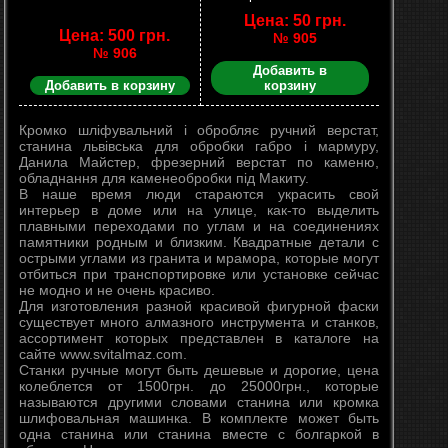
Цена: 50 грн.
Цена: 500 грн.
№ 905
№ 906
Добавить в
Добавить в корзину
корзину
Кромко шліфувальний і обробляє ручний верстат,
станина львівська для обробки габро і мармуру,
Данила Майстер, фрезерний верстат по каменю,
обладнання для каменеобробки під Макиту.
В наше время люди стараются украсить свой
интерьер в доме или на улице, как-то выделить
плавными переходами по углам и на соединениях
памятники родным и близким. Квадратные детали с
острыми углами из гранита и мрамора, которые могут
отбиться при транспортировке или установке сейчас
не модно и не очень красиво.
Для изготовления разной красивой фигурной фаски
существует много алмазного инструмента и станков,
ассортимент которых представлен в каталоге на
сайте www.svitalmaz.com.
Станки ручные могут быть дешевые и дорогие, цена
колеблется от 1500грн. до 25000грн., которые
называются другими словами станина или кромка
шлифовальная машинка. В комплекте может быть
одна станина или станина вместе с болгаркой в