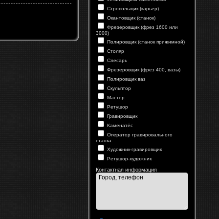
Стропольщик (карьер)
Окантовщик (станок)
Фрезеровщик (фрез 1600 или
3000)
Полировщик (станок прижимной)
Столяр
Слесарь
Фрезеровщик (фрез 400, вазы)
Полировщик ваз
Скульптор
Мастер
Ретушор
Гравировщик
Каменатёс
Оператор гравировального
станка
Художник-гравировщик
Ретушор-художник
Контактная информация