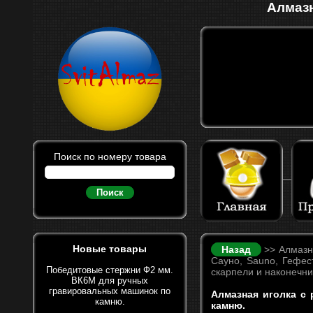
Алмазн
Поиск по номеру товара
Поиск
Новые товары
Назад
>> Алмазны
Сауно, Sauno, Гефест
Победитовые стержни Ф2 мм.
скарпели и наконечн
ВК6М для ручных
гравировальных машинок по
Алмазная иголка с 
камню.
камню.