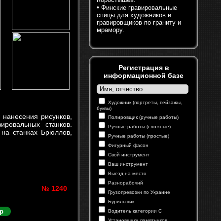
•
Финские гравировальные
спицы для художников и
гравировщиков по граниту и
мрамору.
Регистрация в
информационной базе
Художник (портреты, пейзажы,
буквы)
 нанесения рисунков,
Полировщик (ручные работы)
ировальных станков.
Ручные работы (сложные)
 на станках Брюллов,
Ручные работы (простые)
Фигурный фасон
Свой инструмент
Ваш инструмент
Выезд на место
Разнорабочий
№ 1240
Грузопревозки по Украине
Бурильщик
р
Водитель категории С
Установщики памятников