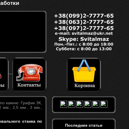
работки
по камню: График 3К,
 мм., 2,5 мм., 3 мм.,
овального станка по
Последние статьи